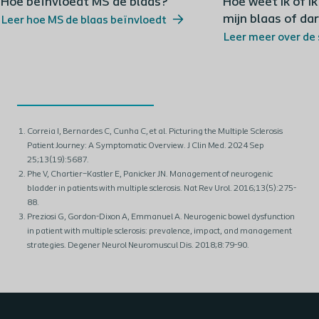
Hoe beïnvloedt MS de blaas?
Hoe weet ik of 
mijn blaas of d
Leer hoe MS de blaas beïnvloedt
Leer meer over d
Correia I, Bernardes C, Cunha C, et al. Picturing the Multiple Sclerosis
Patient Journey: A Symptomatic Overview. J Clin Med. 2024 Sep
25;13(19):5687.
Phe V, Chartier–Kastler E, Panicker JN. Management of neurogenic
bladder in patients with multiple sclerosis. Nat Rev Urol. 2016;13(5):275-
88.
Preziosi G, Gordon-Dixon A, Emmanuel A. Neurogenic bowel dysfunction
in patient with multiple sclerosis: prevalence, impact, and management
strategies. Degener Neurol Neuromuscul Dis. 2018;8:79-90.