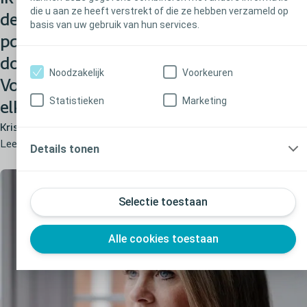
die u aan ze heeft verstrekt of die ze hebben verzameld op
de ziekte verbonden was. Ons lichaam
basis van uw gebruik van hun services.
past zich zo goed aan dat ik niet
doorhad dat er blaasklachten waren.
Noodzakelijk
Voorkeuren
Voor mij was het volledig normaal om
Statistieken
Marketing
elke halfuur naar het toilet te gaan.
Kristoffer
Leeft met MS
Details tonen
Selectie toestaan
Alle cookies toestaan