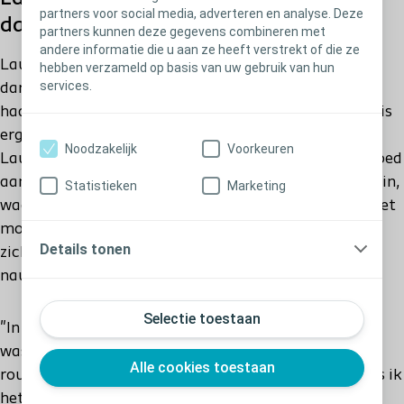
partners voor social media, adverteren en analyse. Deze
darmspoelen
partners kunnen deze gegevens combineren met
andere informatie die u aan ze heeft verstrekt of die ze
Laura probeerde verschillende methoden voor
hebben verzameld op basis van uw gebruik van hun
services.
darmspoelen en koos uiteindelijk Peristeen® Plus als
haar voorkeursmethode. Het hebben van een routine is
erg belangrijk bij het uitvoeren darmspoelen, en voor
Noodzakelijk
Voorkeuren
Laura kostte het tijd om haar persoonlijke schema goed
aan te passen. Na een aantal dagtripjes met haar gezin,
Statistieken
Marketing
waarbij ze ergens in het centrum van Londen een toilet
moest zoeken, besefte ze hoe belangrijk het was om
Details tonen
zich aan een routine te houden en haar routine
nauwkeurig te volgen.
Selectie toestaan
"In het begin was ik niet zo goed in mijn routine. Het
was mijn gezin die me aanmoedigde om me aan de
Alle cookies toestaan
routine te houden. Ik voel me gewoon zoveel beter als ik
het doe."