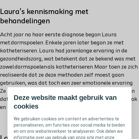
Laura's kennismaking met
behandelingen
Acht jaar na haar eerste diagnose begon Laura
met darmspoelen. Enkele jaren later begon ze met
katheteriseren. Laura had jarenlange ervaring in de
gezondheidszorg, wat betekent dat ze bekend was met
zowel darmspoelen als katheteriseren. Maar toen ze zich
realiseerde dat ze deze methoden zelf moest gaan
gebruiken, was dat toch een zeer emotionele ervaring.
Ze begreep dat dit betekende dat haar MS vorderde en
Deze website maakt gebruik van
dat ze daar vrede mee moest hebben. Dit was een schok
cookies
en begrijpelijk een angstige tijd voor haar.
We gebruiken cookies om content en advertenties te
personaliseren, om functies voor social media te bieden
en om ons websiteverkeer te analyseren. Ook delen we
informatie over uw gebruik van onze site met onze
Laura’s dagelijkse routine met